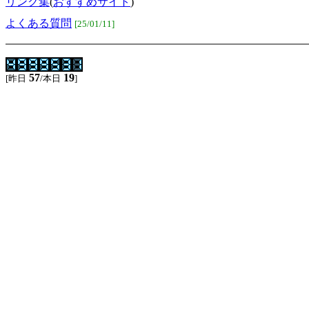
リンク集
(
おすすめサイト
)
よくある質問
[25/01/11]
57
19
[昨日
/本日
]