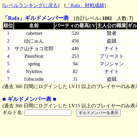
[
レベルランキングに戻る
] [
「Rafa」対戦成績
]
「Rafa」ギルドメンバー表
[合計レベル:
1882
人数:
7
]
順位
＿＿＿
名前
＿＿＿
パーティの最高LV
主人公の職業
ギル
1
cabernet
520
賢者
2
ゆにゅん
456
盗賊
3
サク山チョコ次郎
446
ナイト
4
PinotNoir
253
プリースト
5
spring
94
マジシャン
6
Nykthos
82
ナイト
7
l'obscurite
31
盗賊
(過去 360 日間にログインした LV15 以上のプレイヤーのみ表
■ ギルドメンバー表 ■
(過去 360 日間にログインした LV15 以上のプレイヤーのみ表
ギルド名: