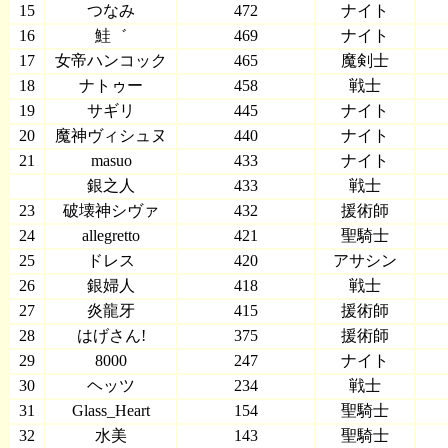
15
つなみ
472
ナイト
16
鮭゛
469
ナイト
17
女帝ハンコック
465
魔剣士
18
ナトゥー
458
戦士
19
サギリ
445
ナイト
20
魔神ヴィシュヌ
440
ナイト
21
masuo
433
ナイト
銀之人
433
戦士
23
破壊神シヴァ
432
援術師
24
allegretto
421
聖騎士
25
ドレス
420
アサシン
26
銀婦人
418
戦士
27
炎龍牙
415
援術師
28
はげさん!
375
援術師
29
8000
247
ナイト
30
ヘッツ
234
戦士
31
Glass_Heart
154
聖騎士
32
水美
143
聖騎士