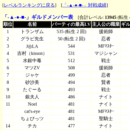
[
レベルランキングに戻る
] [
「-▲-●-■-」対戦成績
]
「-▲-●-■-」ギルドメンバー表
[合計レベル:
13945
(転生
順位
＿＿＿
名前
＿＿＿
パーティの最高LV
主人公の職業
ギル
1
トランザム
535 (転生 2 回)
援術師
2
グラビ先生
50 (転生 2 回)
忍者
3
544
MFﾏｽﾀｰ
J◎LA
4
吉村（kisson）
531
マジシャン
5
水銀中毒
512
戦士
6
マツZV
508
援術師
7
ジャケ
499
忍者
8
砂沙美
494
賢者
9
たぐーる
493
戦士
10
銀夫人
486
ナイト
11
Noel
481
ナイト
cat's-eye
481
MFﾏｽﾀｰ
ちょびっツ
481
聖騎士
14
チカ
477
ナイト