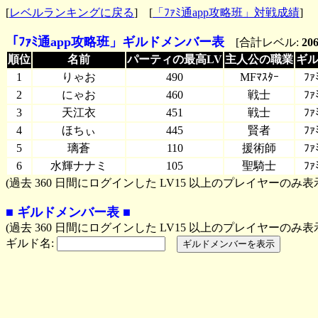
[
レベルランキングに戻る
] [
「ﾌｧﾐ通app攻略班」対戦成績
]
「ﾌｧﾐ通app攻略班」ギルドメンバー表
[合計レベル:
20
順位
＿＿＿
名前
＿＿＿
パーティの最高LV
主人公の職業
ギル
1
りゃお
490
MFﾏｽﾀｰ
ﾌ
2
にゃお
460
戦士
ﾌ
3
天江衣
451
戦士
ﾌ
4
ほちぃ
445
賢者
ﾌ
5
璃蒼
110
援術師
ﾌ
6
水輝ナナミ
105
聖騎士
ﾌ
(過去 360 日間にログインした LV15 以上のプレイヤーのみ表
■ ギルドメンバー表 ■
(過去 360 日間にログインした LV15 以上のプレイヤーのみ表
ギルド名: