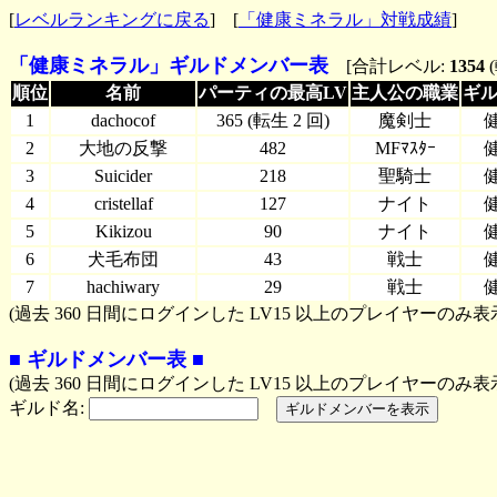
[
レベルランキングに戻る
] [
「健康ミネラル」対戦成績
]
「健康ミネラル」ギルドメンバー表
[合計レベル:
1354
順位
＿＿＿
名前
＿＿＿
パーティの最高LV
主人公の職業
ギル
1
dachocof
365 (転生 2 回)
魔剣士
2
大地の反撃
482
MFﾏｽﾀｰ
3
Suicider
218
聖騎士
4
cristellaf
127
ナイト
5
Kikizou
90
ナイト
6
犬毛布団
43
戦士
7
hachiwary
29
戦士
(過去 360 日間にログインした LV15 以上のプレイヤーのみ表
■ ギルドメンバー表 ■
(過去 360 日間にログインした LV15 以上のプレイヤーのみ表
ギルド名: