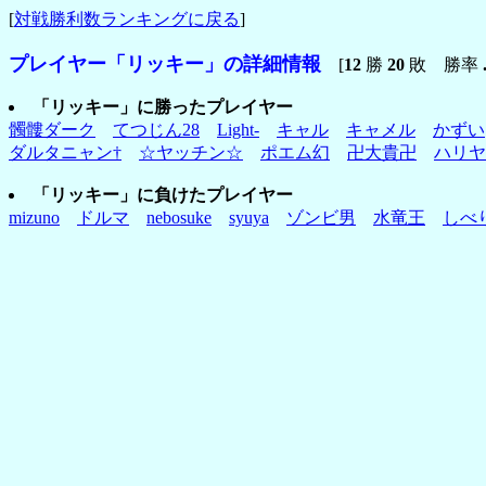
[
対戦勝利数ランキングに戻る
]
プレイヤー「リッキー」の詳細情報
[
12
勝
20
敗 勝率
「リッキー」に勝ったプレイヤー
髑髏ダーク
てつじん28
Light-
キャル
キャメル
かずい
ダルタニャン†
☆ヤッチン☆
ポエム幻
卍大貴卍
ハリヤ
「リッキー」に負けたプレイヤー
mizuno
ドルマ
nebosuke
syuya
ゾンビ男
水竜王
しべ