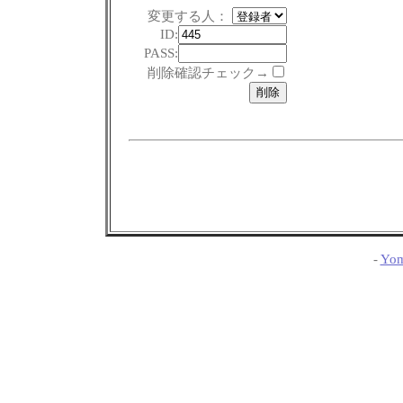
変更する人：
ID:
PASS:
削除確認チェック→
-
Yom