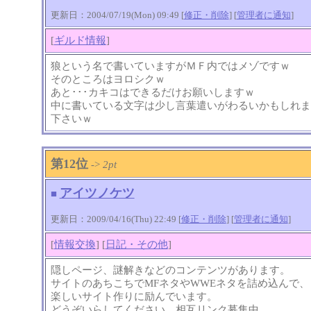
更新日：2004/07/19(Mon) 09:49 [
修正・削除
] [
管理者に通知
]
[
ギルド情報
]
狼という名で書いていますがＭＦ内ではメゾですｗ
そのところはヨロシクｗ
あと･･･カキコはできるだけお願いしますｗ
中に書いている文字は少し言葉遣いがわるいかもしれま
下さいｗ
第12位
->
2pt
アイツノケツ
■
更新日：2009/04/16(Thu) 22:49 [
修正・削除
] [
管理者に通知
]
[
情報交換
] [
日記・その他
]
隠しページ、謎解きなどのコンテンツがあります。
サイトのあちこちでMFネタやWWEネタを詰め込んで、
楽しいサイト作りに励んでいます。
どうぞいらしてください。相互リンク募集中。