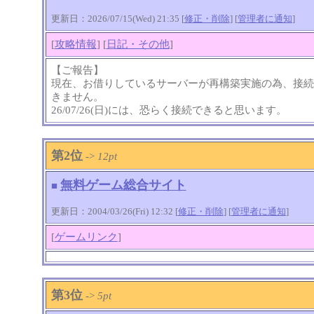
更新日：2026/07/15(Wed) 21:35 [
修正・削除
] [
管理者に通知
]
[
攻略情報
] [
日記・その他
]
【ご報告】
現在、お借りしているサーバーが再構築実施の為、接続
きません。
26/07/26(日)には、恐らく接続できると思います。
第2位
->
12pt
無料ゲーム総合サイト
■
更新日：2004/03/26(Fri) 12:32 [
修正・削除
] [
管理者に通知
]
[
ゲームリンク
]
第3位
->
5pt