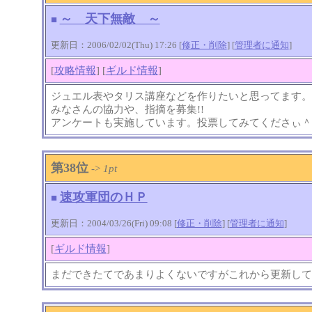
～ 天下無敵 ～
■
更新日：2006/02/02(Thu) 17:26 [
修正・削除
] [
管理者に通知
]
[
攻略情報
] [
ギルド情報
]
ジュエル表やタリス講座などを作りたいと思ってます。
みなさんの協力や、指摘を募集!!
アンケートも実施しています。投票してみてくださぃ＾
第38位
->
1pt
速攻軍団のＨＰ
■
更新日：2004/03/26(Fri) 09:08 [
修正・削除
] [
管理者に通知
]
[
ギルド情報
]
まだできたてであまりよくないですがこれから更新して