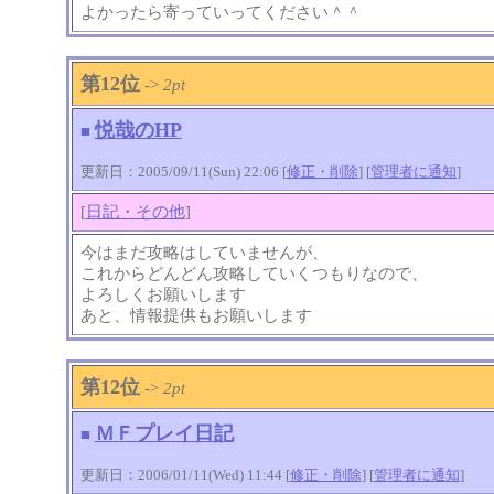
よかったら寄っていってください＾＾
第12位
->
2pt
悦哉のHP
■
更新日：2005/09/11(Sun) 22:06 [
修正・削除
] [
管理者に通知
]
[
日記・その他
]
今はまだ攻略はしていませんが、
これからどんどん攻略していくつもりなので、
よろしくお願いします
あと、情報提供もお願いします
第12位
->
2pt
ＭＦプレイ日記
■
更新日：2006/01/11(Wed) 11:44 [
修正・削除
] [
管理者に通知
]