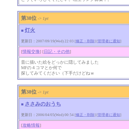
第38位
->
1pt
灯火
■
更新日：2007/09/19(Wed) 22:03 [
修正・削除
] [
管理者に通知
]
[
情報交換
] [
日記・その他
]
昔に描いた絵をどっかに隠してみました
MFの４コマとか何で
探してみてください（下手だけどねｗ
第38位
->
1pt
ささみのおうち
■
更新日：2006/04/05(Wed) 00:54 [
修正・削除
] [
管理者に通知
]
[
攻略情報
]