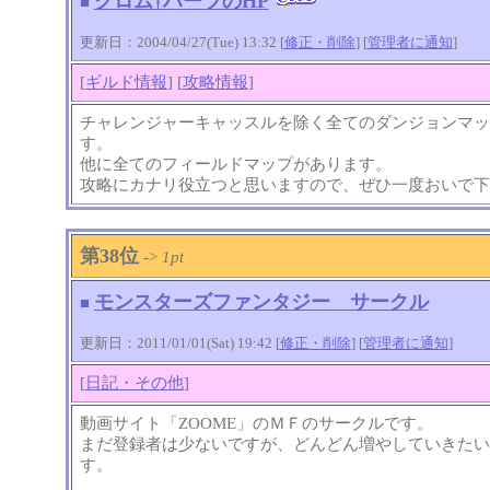
クロム†ハーツのHP
■
更新日：2004/04/27(Tue) 13:32 [
修正・削除
] [
管理者に通知
]
[
ギルド情報
] [
攻略情報
]
チャレンジャーキャッスルを除く全てのダンジョンマッ
す。
他に全てのフィールドマップがあります。
攻略にカナリ役立つと思いますので、ぜひ一度おいで下
第38位
->
1pt
モンスターズファンタジー サークル
■
更新日：2011/01/01(Sat) 19:42 [
修正・削除
] [
管理者に通知
]
[
日記・その他
]
動画サイト「ZOOME」のＭＦのサークルです。
まだ登録者は少ないですが、どんどん増やしていきたい
す。