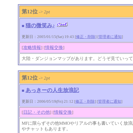
第12位
->
2pt
猫の微笑み♪
■
更新日：2005/01/15(Sat) 19:43 [
修正・削除
] [
管理者に通知
]
[
攻略情報
] [
情報交換
]
大陸・ダンジョンマップがあります。どうぞ見ていって
第12位
->
2pt
あっきーの人生放浪記
■
更新日：2006/05/19(Fri) 21:12 [
修正・削除
] [
管理者に通知
]
[
日記・その他
] [
情報交換
]
MFに限らずその他MMOやリアルの事も書いていく放浪
やチャットもあります。