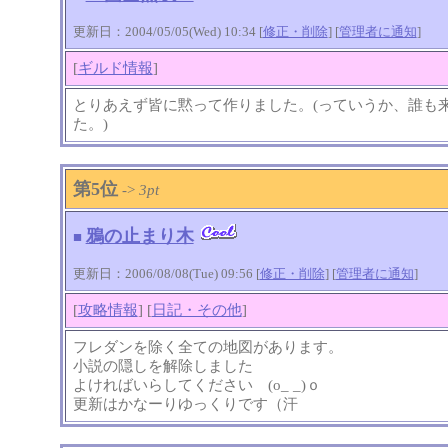
更新日：2004/05/05(Wed) 10:34 [
修正・削除
] [
管理者に通知
]
[
ギルド情報
]
とりあえず皆に黙って作りました。(っていうか、誰も
た。)
第5位
->
3pt
鴉の止まり木
■
更新日：2006/08/08(Tue) 09:56 [
修正・削除
] [
管理者に通知
]
[
攻略情報
] [
日記・その他
]
フレダンを除く全ての地図があります。
小説の隠しを解除しました
よければいらしてください (o_ _)ｏ
更新はかなーりゆっくりです（汗