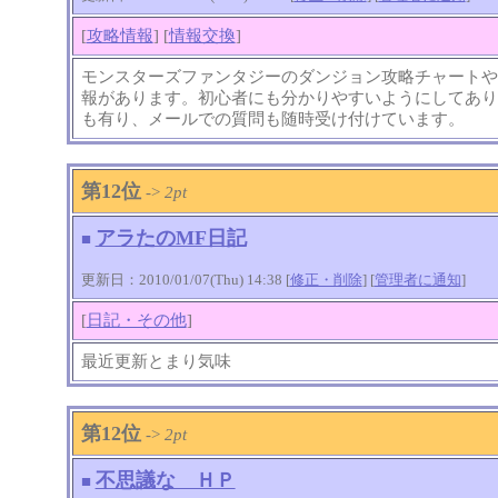
[
攻略情報
] [
情報交換
]
モンスターズファンタジーのダンジョン攻略チャートや
報があります。初心者にも分かりやすいようにしてあり
も有り、メールでの質問も随時受け付けています。
第12位
->
2pt
アラたのMF日記
■
更新日：2010/01/07(Thu) 14:38 [
修正・削除
] [
管理者に通知
]
[
日記・その他
]
最近更新とまり気味
第12位
->
2pt
不思議な ＨＰ
■