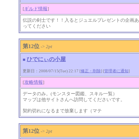
[
ギルド情報
]
伝説の剣士です！！入るとジュエルプレゼントの企画あ
ってください
第12位
->
2pt
ひでにぃの小屋
■
更新日：2008/07/15(Tue) 22:17 [
修正・削除
] [
管理者に通知
]
[
攻略情報
]
データのみ。(モンスター図鑑、スキル一覧）
マップは他サイトさんへ訪問してくださいです。
契約切れになるまで放棄します（マテ
第12位
->
2pt