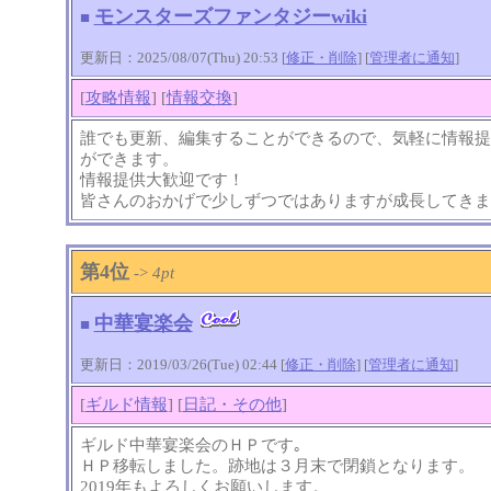
モンスターズファンタジーwiki
■
更新日：2025/08/07(Thu) 20:53 [
修正・削除
] [
管理者に通知
]
[
攻略情報
] [
情報交換
]
誰でも更新、編集することができるので、気軽に情報提
ができます。
情報提供大歓迎です！
皆さんのおかげで少しずつではありますが成長してきま
第4位
->
4pt
中華宴楽会
■
更新日：2019/03/26(Tue) 02:44 [
修正・削除
] [
管理者に通知
]
[
ギルド情報
] [
日記・その他
]
ギルド中華宴楽会のＨＰです｡
ＨＰ移転しました。跡地は３月末で閉鎖となります。
2019年もよろしくお願いします。