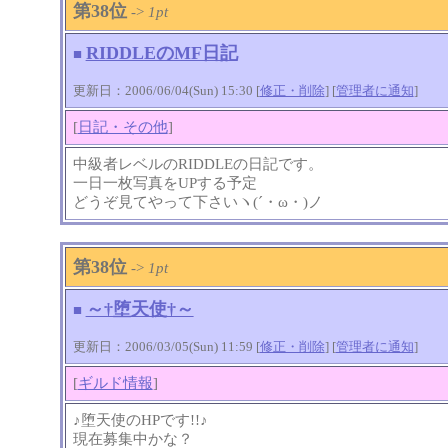
第38位
->
1pt
RIDDLEのMF日記
■
更新日：2006/06/04(Sun) 15:30 [
修正・削除
] [
管理者に通知
]
[
日記・その他
]
中級者レベルのRIDDLEの日記です。
一日一枚写真をUPする予定
どうぞ見てやって下さいヽ(´・ω・)ノ
第38位
->
1pt
～†堕天使†～
■
更新日：2006/03/05(Sun) 11:59 [
修正・削除
] [
管理者に通知
]
[
ギルド情報
]
♪堕天使のHPです!!♪
現在募集中かな？