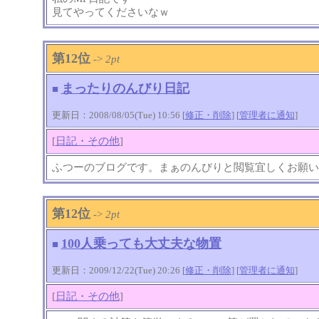
見てやってくださいなｗ
第12位
->
2pt
まったりのんびり日記
■
更新日：2008/08/05(Tue) 10:56 [
修正・削除
] [
管理者に通知
]
[
日記・その他
]
ふつーのブログです。まぁのんびりと閲覧宜しくお願い
第12位
->
2pt
100人乗っても大丈夫な物置
■
更新日：2009/12/22(Tue) 20:26 [
修正・削除
] [
管理者に通知
]
[
日記・その他
]