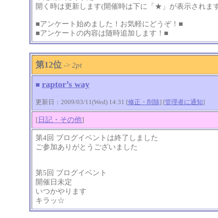
開く時は更新します(開催時は下に「★」が表示されます
■アンケート始めました！お気軽にどうぞ！■
■アンケートの内容は随時追加します！■
第12位
->
2pt
raptor’s way
■
更新日：2009/03/11(Wed) 14:31 [
修正・削除
] [
管理者に通知
]
[
日記・その他
]
第4回 ブログイベントは終了しました
ご参加ありがとうございました
第5回 ブログイベント
開催日未定
いつかやります
キラッ☆