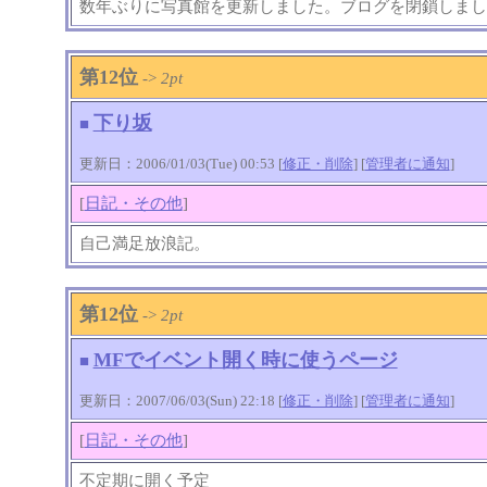
数年ぶりに写真館を更新しました。ブログを閉鎖しまし
第12位
->
2pt
下り坂
■
更新日：2006/01/03(Tue) 00:53 [
修正・削除
] [
管理者に通知
]
[
日記・その他
]
自己満足放浪記。
第12位
->
2pt
MFでイベント開く時に使うページ
■
更新日：2007/06/03(Sun) 22:18 [
修正・削除
] [
管理者に通知
]
[
日記・その他
]
不定期に開く予定