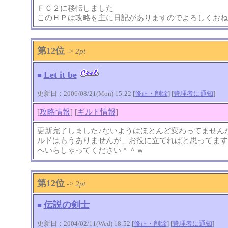
ＦＣ２に移転しました
このＨＰは攻略を主に日記がありますのでよろしくおね
第12位
->
2pt
Let it be
■
更新日：2006/08/21(Mon) 15:22 [
修正・削除
] [
管理者に通知
]
[
攻略情報
] [
ギルド情報
]
更新完了しました♪ないようはほとんど変わってませんが･
ルドはもうありませんが、お役に立てればと思ってます
へいらしゃってください＾＾ｗ
第12位
->
2pt
伝説の剣士
■
更新日：2004/02/11(Wed) 18:52 [
修正・削除
] [
管理者に通知
]