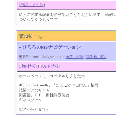
[
日記・その他
]
ＭＦに関する記事をのせていこうとおもいます。日記以
つやってくつもりです
第12位
->
2pt
ひろろのMFナビゲーション
■
更新日：2008/05/03(Sat) 11:14 [
修正・削除
] [
管理者に通知
]
[
攻略情報
] [
ギルド情報
]
ホームページリニューアルしました☆
ギルド「-▲-●-■-」「たまごかけごはん」情報
結構コアなＱ＆Ａ
回復量、ＬＰ、耐性測定装置
ギネスブック
などがあります♪