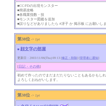
■CC/FDの出現モンスター
■簡易攻略
■各職業指数・技
■モンスター図鑑を追加
■誤りなどがありましたら #冴子 か 掲示板 にお願いし
第38位
->
1pt
顔文字の部屋
■
更新日：2003/11/06(Thu) 09:13 [
修正・削除
] [
管理者に通知
]
[
日記・その他
]
初めて作ったのでまだまだたりないこともあるかもしれ
よろしくおねがいします。
第38位
->
1pt