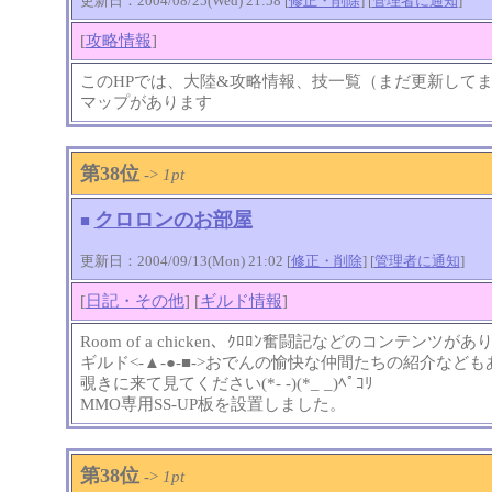
更新日：2004/08/25(Wed) 21:58 [
修正・削除
] [
管理者に通知
]
[
攻略情報
]
このHPでは、大陸&攻略情報、技一覧（まだ更新して
マップがあります
第38位
->
1pt
クロロンのお部屋
■
更新日：2004/09/13(Mon) 21:02 [
修正・削除
] [
管理者に通知
]
[
日記・その他
] [
ギルド情報
]
Room of a chicken、ｸﾛﾛﾝ奮闘記などのコンテンツが
ギルド<-▲-●-■->おでんの愉快な仲間たちの紹介など
覗きに来て見てください(*- -)(*_ _)ﾍﾟｺﾘ
MMO専用SS-UP板を設置しました。
第38位
->
1pt