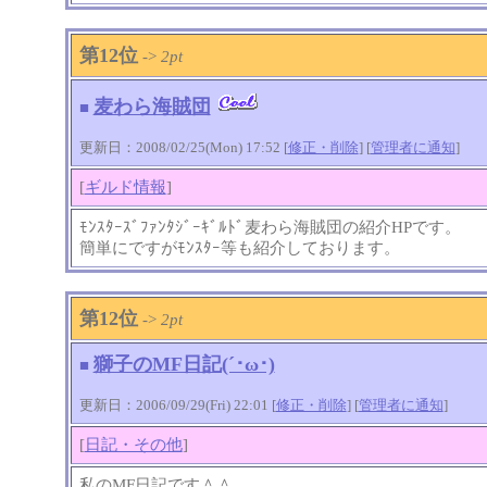
第12位
->
2pt
麦わら海賊団
■
更新日：2008/02/25(Mon) 17:52 [
修正・削除
] [
管理者に通知
]
[
ギルド情報
]
ﾓﾝｽﾀｰｽﾞﾌｧﾝﾀｼﾞｰｷﾞﾙﾄﾞ麦わら海賊団の紹介HPです。
簡単にですがﾓﾝｽﾀｰ等も紹介しております。
第12位
->
2pt
獅子のMF日記(´･ω･)
■
更新日：2006/09/29(Fri) 22:01 [
修正・削除
] [
管理者に通知
]
[
日記・その他
]
私のMF日記です＾＾