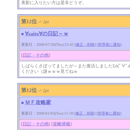
美影に入りたい方は是非どうぞ。
第12位
->
2pt
∀saito∀の日記～ｗ
■
更新日：2006/07/20(Thu) 23:42 [
修正・削除
] [
管理者に通知
]
[
日記・その他
]
しばらくさぼってましたが～また復活しましたΣd(ﾟ∀ﾟ
ください（謎ｗｗｗ見てねｗ
第12位
->
2pt
ＭＦ攻略家
■
更新日：2006/01/03(Tue) 11:50 [
修正・削除
] [
管理者に通知
]
[
日記・その他
] [
攻略情報
]