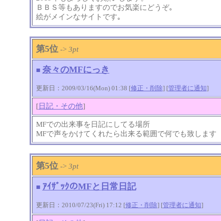
ＢＢＳ等もありますのでお気楽にどうぞ｡
絵がメインなサイトです｡
第5位
->
3pt
奈々のMFにっき
■
更新日：2009/03/16(Mon) 01:38 [
修正・削除
] [
管理者に通知
]
[
日記・その他
]
MFでの出来事を日記にしてる場所
MFで声をかけてくれたら出来る範囲で何でも致します
第5位
->
3pt
ｱｲｻﾞｯｸのMFと日常日記
■
更新日：2010/07/23(Fri) 17:12 [
修正・削除
] [
管理者に通知
]