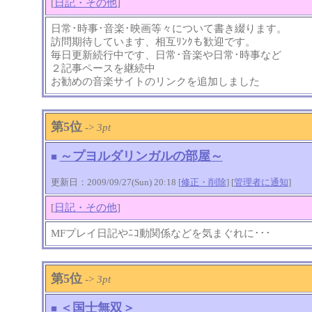
[
日記・その他
]
日常･時事･音楽･映画等々について書き綴ります。
訪問期待しています、相互ﾘﾝｸも歓迎です。
毎日更新続行中です、日常･音楽や日常･時事など
２記事ペースを継続中
お勧めの音楽サイトのリンクを追加しました
第5位
->
3pt
～プヨルダリンガルの部屋～
■
更新日：2009/09/27(Sun) 20:18 [
修正・削除
] [
管理者に通知
]
[
日記・その他
]
MFプレイ日記やﾆｺ動関係などを気まぐれに･･･
第5位
->
3pt
＜国士無双＞
■