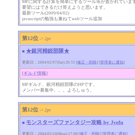
MFに関する計算を簡単にするツール等が置かれていま
要望にはできるだけ答えようと思います。
最新ツール(2009/04/02)
javascriptの勉強も兼ねてwebツール追加
第12位
->
2pt
★銀河精鋭部隊★
■
更新日：2004/02/07(Sat) 20:55 [
修正・削除
] [
管理者に通知
]
[
ギルド情報
]
MFギルド、銀河精鋭部隊のHPです。
メンバー募集中。。。よろしゅう。
第12位
->
2pt
モンスターズファンタジー攻略 by Jyefu
■
更新日：2004/05/10(Mon) 17:09 [
修正・削除
] [
管理者に通知
]