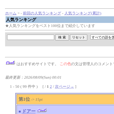
ホーム
> -
前回の人気ランキング
-
人気ランキング(累計)
人気ランキング
★人気ランキングをベスト100位まで紹介しています
はおすすめサイト
です。
この色
の文は管理人のコメント
最終更新：2026/08/09(Sun) 00:01
1 - 50 ( 99 件中 ) [ /
1
2
/
次ページ→
]
第1位
->
15pt
ドアー
■