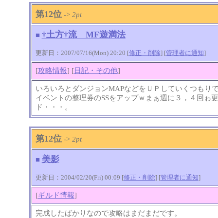
第12位
->
2pt
†土方†流 MF遊満法
■
更新日：2007/07/16(Mon) 20:20 [
修正・削除
] [
管理者に通知
]
[
攻略情報
] [
日記・その他
]
いろいろとダンジョンMAPなどをＵＰしていくつもりで
イベントの整理券のSSをアップｗまぁ週に３，４回ゎ
ド・・・。
第12位
->
2pt
美影
■
更新日：2004/02/20(Fri) 00:09 [
修正・削除
] [
管理者に通知
]
[
ギルド情報
]
完成したばかりなので攻略はまだまだです。