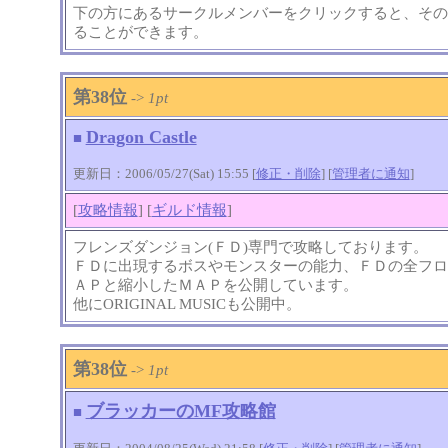
下の方にあるサークルメンバーをクリックすると、その
ることができます。
第38位
->
1pt
Dragon Castle
■
更新日：2006/05/27(Sat) 15:55 [
修正・削除
] [
管理者に通知
]
[
攻略情報
] [
ギルド情報
]
フレンズダンジョン(ＦＤ)専門で攻略しております。
ＦＤに出現するボスやモンスターの能力、ＦＤの全フロ
ＡＰと縮小したＭＡＰを公開しています。
他にORIGINAL MUSICも公開中。
第38位
->
1pt
ブラッカーのMF攻略館
■