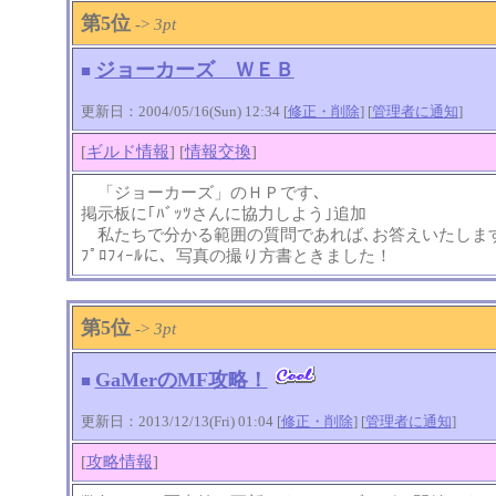
第5位
->
3pt
ジョーカーズ ＷＥＢ
■
更新日：2004/05/16(Sun) 12:34 [
修正・削除
] [
管理者に通知
]
[
ギルド情報
] [
情報交換
]
「ジョーカーズ」のＨＰです､
掲示板に｢ﾊﾞｯﾂさんに協力しよう｣追加
私たちで分かる範囲の質問であれば､お答えいたしま
ﾌﾟﾛﾌｨｰﾙに、写真の撮り方書ときました！
第5位
->
3pt
GaMerのMF攻略！
■
更新日：2013/12/13(Fri) 01:04 [
修正・削除
] [
管理者に通知
]
[
攻略情報
]