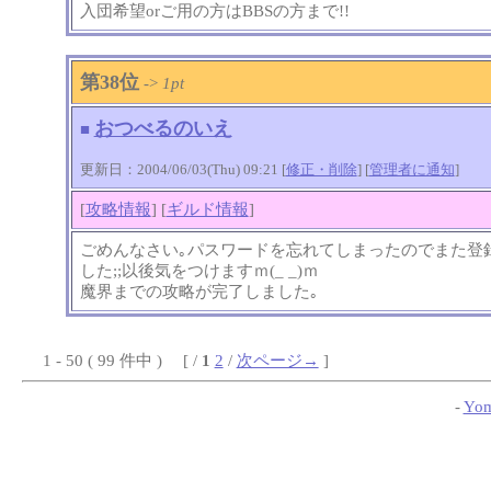
入団希望orご用の方はBBSの方まで!!
第38位
->
1pt
おつべるのいえ
■
更新日：2004/06/03(Thu) 09:21 [
修正・削除
] [
管理者に通知
]
[
攻略情報
] [
ギルド情報
]
ごめんなさい｡パスワードを忘れてしまったのでまた登
した;;以後気をつけますｍ(_ _)ｍ
魔界までの攻略が完了しました｡
1 - 50 ( 99 件中 ) [ /
1
2
/
次ページ→
]
-
Yom