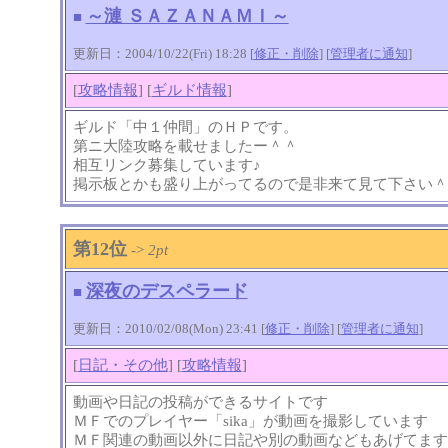
～漣 ＳＡＺＡＮＡＭＩ～
■
更新日：2004/10/22(Fri) 18:28 [
修正・削除
] [
管理者に通知
]
[
攻略情報
] [
ギルド情報
]
ギルド「中１仲間」のＨＰです。
第ニ大陸攻略を載せましたー＾＾
相互リンク募集しています♪
掲示板とかも盛り上がってるので是非来て見て下さい＾
第12位
->
2pt
深夜のデスペラード
■
更新日：2010/02/08(Mon) 23:41 [
修正・削除
] [
管理者に通知
]
[
日記・その他
] [
攻略情報
]
動画や日記の投稿ができるサイトです
ＭＦでのプレイヤー「sika」が動画を撮影しています
ＭＦ関連の動画以外に日記や別の動画などもあげてます