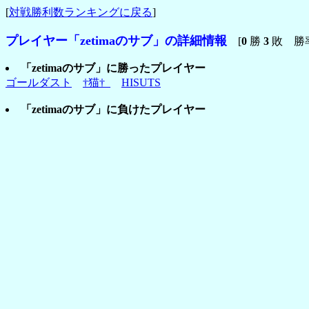
[
対戦勝利数ランキングに戻る
]
プレイヤー「zetimaのサブ」の詳細情報
[
0
勝
3
敗 勝
「zetimaのサブ」に勝ったプレイヤー
ゴールダスト
†猫†_
HISUTS
「zetimaのサブ」に負けたプレイヤー