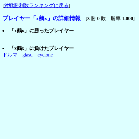
[
対戦勝利数ランキングに戻る
]
プレイヤー「x鵺x」の詳細情報
[
3
勝
0
敗 勝率
1.000
]
「x鵺x」に勝ったプレイヤー
「x鵺x」に負けたプレイヤー
ドルマ
giasu
cyclone