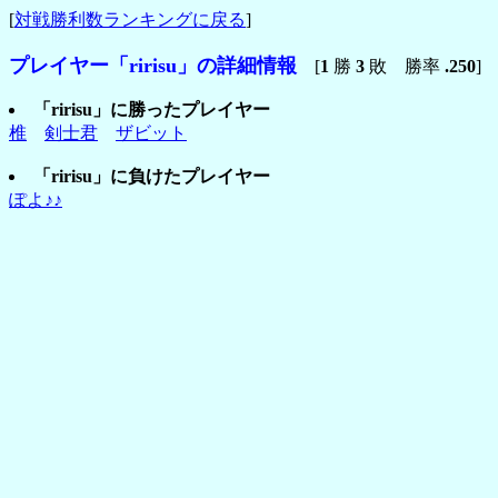
[
対戦勝利数ランキングに戻る
]
プレイヤー「ririsu」の詳細情報
[
1
勝
3
敗 勝率
.250
]
「ririsu」に勝ったプレイヤー
椎
剣士君
ザビット
「ririsu」に負けたプレイヤー
ぽよ♪♪