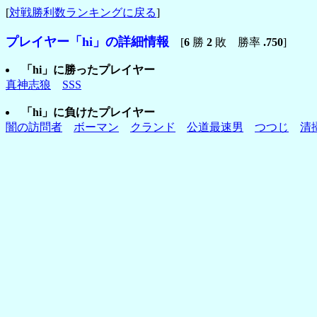
[
対戦勝利数ランキングに戻る
]
プレイヤー「hi」の詳細情報
[
6
勝
2
敗 勝率
.750
]
「hi」に勝ったプレイヤー
真神志狼
SSS
「hi」に負けたプレイヤー
闇の訪問者
ボーマン
クランド
公道最速男
つつじ
清