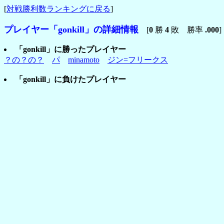
[
対戦勝利数ランキングに戻る
]
プレイヤー「gonkill」の詳細情報
[
0
勝
4
敗 勝率
.000
]
「gonkill」に勝ったプレイヤー
？の？の？
パ
minamoto
ジン=フリークス
「gonkill」に負けたプレイヤー