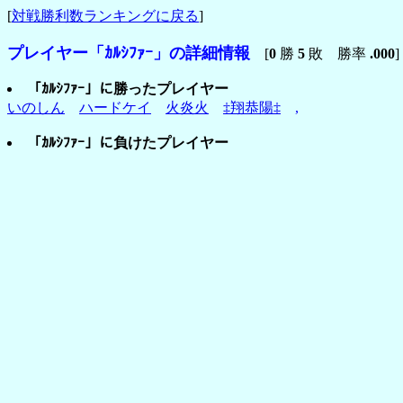
[
対戦勝利数ランキングに戻る
]
プレイヤー「ｶﾙｼﾌｧｰ」の詳細情報
[
0
勝
5
敗 勝率
.000
]
「ｶﾙｼﾌｧｰ」に勝ったプレイヤー
いのしん
ハードケイ
火炎火
‡翔恭陽‡
,
「ｶﾙｼﾌｧｰ」に負けたプレイヤー