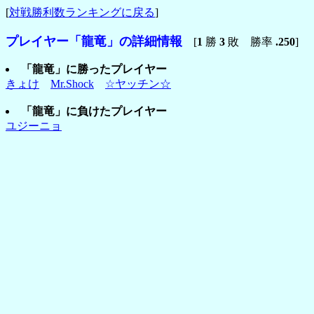
[
対戦勝利数ランキングに戻る
]
プレイヤー「龍竜」の詳細情報
[
1
勝
3
敗 勝率
.250
]
「龍竜」に勝ったプレイヤー
きょけ
Mr.Shock
☆ヤッチン☆
「龍竜」に負けたプレイヤー
ユジーニョ