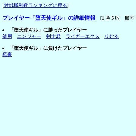
[
対戦勝利数ランキングに戻る
]
プレイヤー「堕天使ギル」の詳細情報
[
1
勝
5
敗 勝率
「堕天使ギル」に勝ったプレイヤー
雑用
ニンジャー
剣士君
ライガーエクス
りむる
「堕天使ギル」に負けたプレイヤー
羅豪