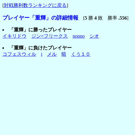
[
対戦勝利数ランキングに戻る
]
プレイヤー「重輝」の詳細情報
[
5
勝
4
敗 勝率
.556
]
「重輝」に勝ったプレイヤー
イキリドウ
ジン=フリークス
nonno
シオ
「重輝」に負けたプレイヤー
コフェスウィル
i
メル
暗
くう１０