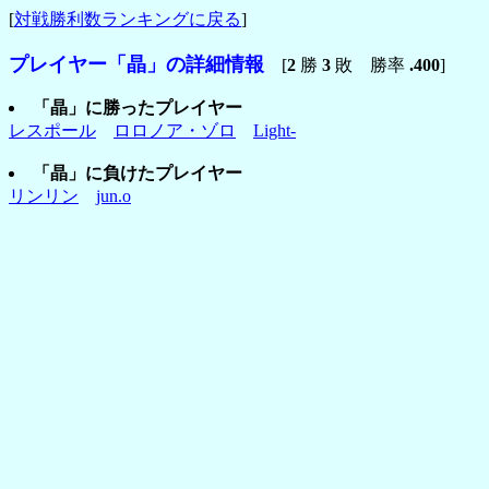
[
対戦勝利数ランキングに戻る
]
プレイヤー「晶」の詳細情報
[
2
勝
3
敗 勝率
.400
]
「晶」に勝ったプレイヤー
レスポール
ロロノア・ゾロ
Light-
「晶」に負けたプレイヤー
リンリン
jun.o