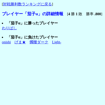
[
対戦勝利数ランキングに戻る
]
プレイヤー「茄子α」の詳細情報
[
4
勝
1
敗 勝率
.800
]
「茄子α」に勝ったプレイヤー
わりばし
「茄子α」に負けたプレイヤー
onishi
げま★
髑髏ダーク
Light-