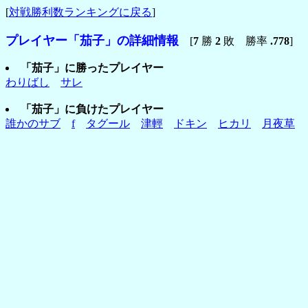
[
対戦勝利数ランキングに戻る
]
プレイヤー「茄子」の詳細情報
[
7
勝
2
敗 勝率
.778
]
「茄子」に勝ったプレイヤー
わりばし
サレ
「茄子」に負けたプレイヤー
誰かのサブ
f
タグール
津輕
ドキン
ヒカリ
月夜草