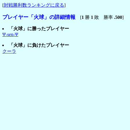
[
対戦勝利数ランキングに戻る
]
プレイヤー「火球」の詳細情報
[
1
勝
1
敗 勝率
.500
]
「火球」に勝ったプレイヤー
Ψ-sen-Ψ
「火球」に負けたプレイヤー
クーラ