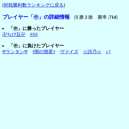
[
対戦勝利数ランキングに戻る
]
プレイヤー「㊥」の詳細情報
[
5
勝
2
敗 勝率
.714
]
「㊥」に勝ったプレイヤー
卍ちび豆卍
SSS
「㊥」に負けたプレイヤー
ΨランタンΨ
†闇の彗星†
ヴァイズ
☆詩乃☆
パ