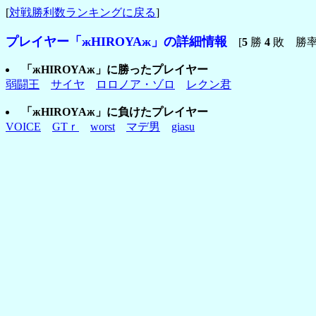
[
対戦勝利数ランキングに戻る
]
プレイヤー「жHIROYAж」の詳細情報
[
5
勝
4
敗 勝
「жHIROYAж」に勝ったプレイヤー
弱闘王
サイヤ
ロロノア・ゾロ
レクン君
「жHIROYAж」に負けたプレイヤー
VOICE
GTｒ
worst
マデ男
giasu