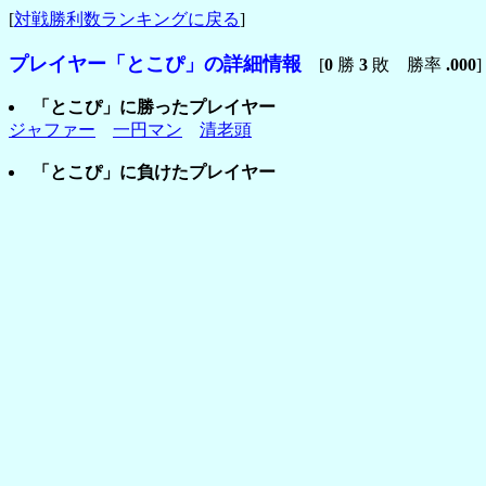
[
対戦勝利数ランキングに戻る
]
プレイヤー「とこぴ」の詳細情報
[
0
勝
3
敗 勝率
.000
]
「とこぴ」に勝ったプレイヤー
ジャファー
一円マン
清老頭
「とこぴ」に負けたプレイヤー