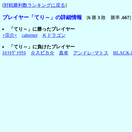
[
対戦勝利数ランキングに戻る
]
プレイヤー「てり～」の詳細情報
[
6
勝
3
敗 勝率
.667
]
「てり～」に勝ったプレイヤー
+宗介+
cabernet
Ｋドラゴン
「てり～」に負けたプレイヤー
ｽﾄﾗﾄｳﾞｧﾘｳｽ
☆スピカ☆
真幸
アンドレ･マトス
BLACK