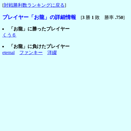
[
対戦勝利数ランキングに戻る
]
プレイヤー「お龍」の詳細情報
[
3
勝
1
敗 勝率
.750
]
「お龍」に勝ったプレイヤー
くう６
「お龍」に負けたプレイヤー
eternal
ファンキー
洋綴