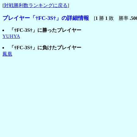
[
対戦勝利数ランキングに戻る
]
プレイヤー「†FC-3S†」の詳細情報
[
1
勝
1
敗 勝率
.50
「†FC-3S†」に勝ったプレイヤー
YUHYA
「†FC-3S†」に負けたプレイヤー
鳳凰