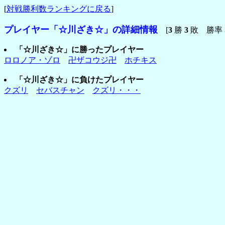
[
対戦勝利数ランキングに戻る
]
プレイヤー「☆川ざき☆」の詳細情報
[
3
勝
3
敗 勝率
「☆川ざき☆」に勝ったプレイヤー
ロロノア・ゾロ
卍ザコウジ卍
ホチキス
「☆川ざき☆」に負けたプレイヤー
クズリ
セバスチャン
クズリ・・・