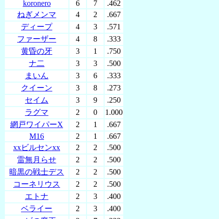
koronero
6
7
.462
ねぎメンマ
4
2
.667
ディープ
4
3
.571
ファーザー
4
8
.333
黄昏の牙
3
1
.750
ナ二
3
3
.500
まいん
3
6
.333
クイーン
3
8
.273
セイム
3
9
.250
ラグマ
2
0
1.000
網戸ワイパーХ
2
1
.667
M16
2
1
.667
xxビルセンxx
2
2
.500
雷無月らせ
2
2
.500
暗黒の戦士デス
2
2
.500
コーネリウス
2
2
.500
エトナ
2
3
.400
ベライー
2
3
.400