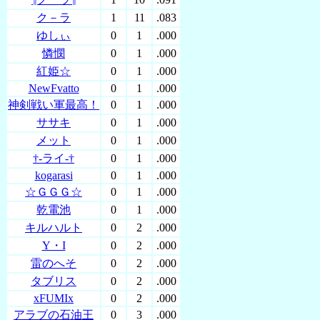
ク－ラ
1
11
.083
ゆしぃ
0
1
.000
憐憫
0
1
.000
紅姫☆
0
1
.000
NewFvatto
0
1
.000
神剣戦い軍最高！
0
1
.000
ササキ
0
1
.000
メット
0
1
.000
†-ライ-†
0
1
.000
kogarasi
0
1
.000
☆ＧＧＧ☆
0
1
.000
乾電池
0
1
.000
キルハルト
0
2
.000
Y・I
0
2
.000
雷のへそ
0
2
.000
タブリス
0
2
.000
xFUMIx
0
2
.000
アラブの石油王
0
3
.000