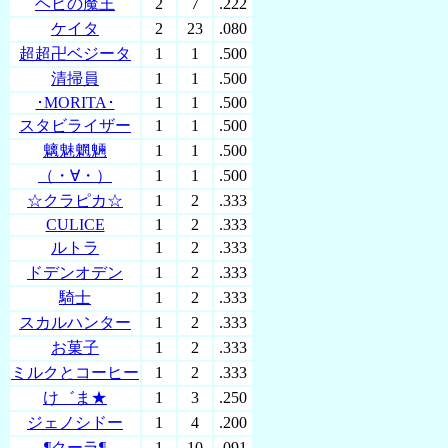
ヘビの魔王
2
7
.222
ケイタ
2
23
.080
超超卍ベジータ
1
1
.500
清掃員
1
1
.500
･MORITA･
1
1
.500
スタビライザー
1
1
.500
魑魅魍魎
1
1
.500
（・∀・）
1
1
.500
☆クラピカ☆
1
2
.333
CULICE
1
2
.333
ルトラ
1
2
.333
ドデンオデン
1
2
.333
騎士
1
2
.333
スカルハンター
1
2
.333
お菓子
1
2
.333
ミルクとコーヒー
1
2
.333
け゛ま★
1
3
.250
ジェノシドー
1
4
.200
¶クーラ¶
1
10
.091