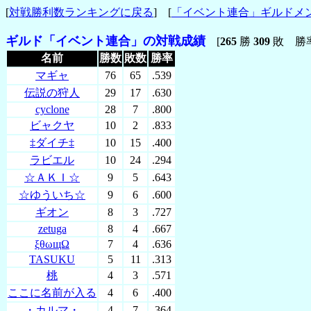
[
対戦勝利数ランキングに戻る
] [
「イベント連合」ギルドメ
ギルド「イベント連合」の対戦成績
[
265
勝
309
敗 勝
＿＿＿
名前
＿＿＿
勝数
敗数
勝率
マギャ
76
65
.539
伝説の狩人
29
17
.630
cyclone
28
7
.800
ビャクヤ
10
2
.833
‡ダイチ‡
10
15
.400
ラビエル
10
24
.294
☆ＡＫＩ☆
9
5
.643
☆ゆういち☆
9
6
.600
ギオン
8
3
.727
zetuga
8
4
.667
ξθωщΩ
7
4
.636
TASUKU
5
11
.313
桃
4
3
.571
ここに名前が入る
4
6
.400
・カルマ・
4
7
.364