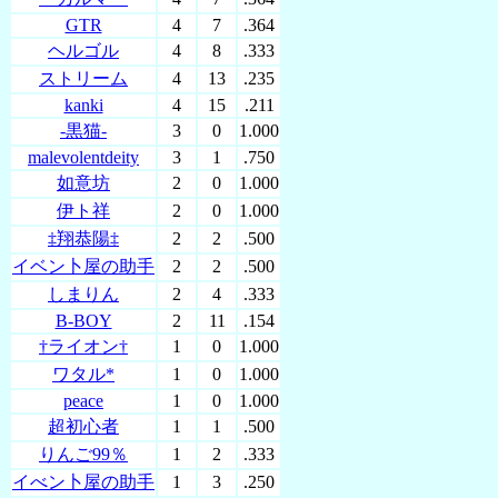
GTR
4
7
.364
ヘルゴル
4
8
.333
ストリーム
4
13
.235
kanki
4
15
.211
‐黒猫‐
3
0
1.000
malevolentdeity
3
1
.750
如意坊
2
0
1.000
伊ト祥
2
0
1.000
‡翔恭陽‡
2
2
.500
イベン卜屋の助手
2
2
.500
しまりん
2
4
.333
B-BOY
2
11
.154
†ライオン†
1
0
1.000
ワタル*
1
0
1.000
peace
1
0
1.000
超初心者
1
1
.500
りんご99％
1
2
.333
イべン卜屋の助手
1
3
.250