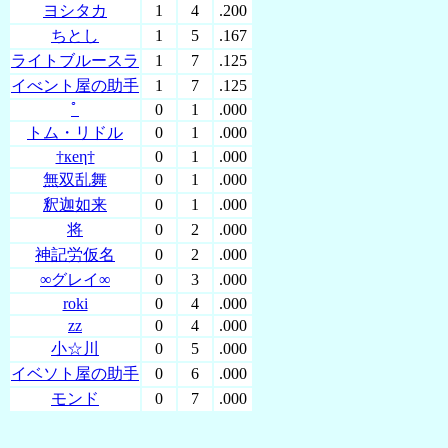
ヨシタカ
1
4
.200
ちとし
1
5
.167
ライトブルースラ
1
7
.125
イべント屋の助手
1
7
.125
ﾟ
0
1
.000
トム・リドル
0
1
.000
†кеη†
0
1
.000
無双乱舞
0
1
.000
釈迦如来
0
1
.000
将
0
2
.000
神記労仮名
0
2
.000
∞グレイ∞
0
3
.000
roki
0
4
.000
zz
0
4
.000
小☆川
0
5
.000
イベソト屋の助手
0
6
.000
モンド
0
7
.000